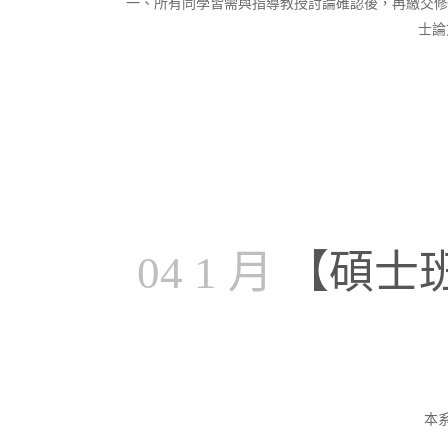
一、所有同學皆需與指導教授討論確認後，再繳交修改
士論
04 1 月
【碩士
本