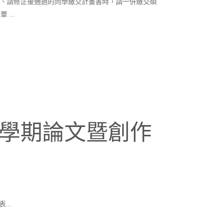
 二、請修正後通過的同學繳交計畫書時，請一併繳交碩
...
一學期論文暨創作
..