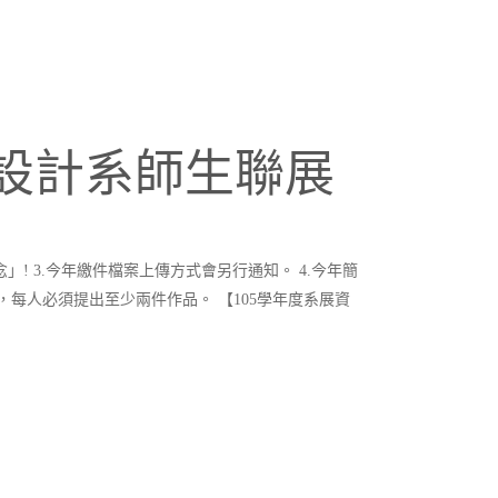
覺設計系師生聯展
念」! 3.今年繳件檔案上傳方式會另行通知。 4.今年簡
參加，每人必須提出至少兩件作品。 【105學年度系展資