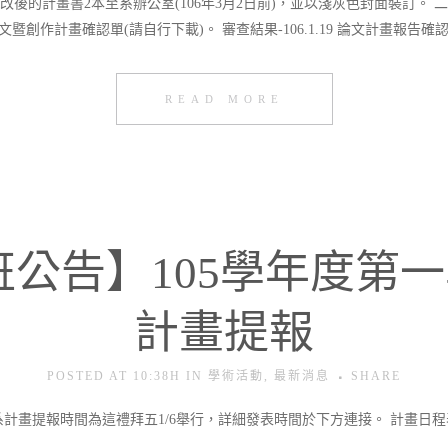
後的計畫書2本至系辦公室(106年3月2日前)，並以淺灰色封面裝訂。
文暨創作計畫確認單(請自行下載)。 審查結果-106.1.19 論文計畫報告確認單 
READ MORE
班公告】105學年度第
計畫提報
POSTED AT 10:38H
IN
學術活動
,
最新消息
SHARE
系計畫提報時間為這禮拜五1/6舉行，詳細發表時間於下方連接。 計畫日程表.