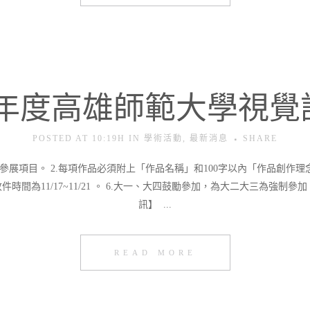
學年度高雄師範大學視
POSTED AT 10:19H
IN
學術活動
,
最新消息
SHARE
影」參展項目。 2.每項作品必須附上「作品名稱」和100字以內「作品創作理
件時間為11/17~11/21 。 6.大一、大四鼓勵參加，為大二大三為強制
訊】 ...
READ MORE