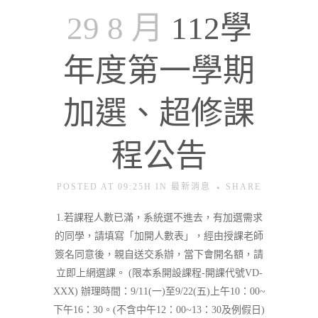
29 8 月
112學
年度第一學期
加選、超修課
程公告
POSTED AT 09:25H
IN
最新消息
SHARE
1.若課程人數已滿，系統選不進去，有加選需求
的同學，請填寫「加開人數表」，經由授課老師
簽名同意後，親自送交系辦，當下會開名額，請
立即上網選課。 (限本系開設課程-開課代號VD-
XXX) 辦理時間：9/11(一)至9/22(五)上午10：00~
下午16：30。(不含中午12：00~13：30及例假日)