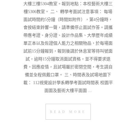
大樓三樓5304教室。報到地點：本校藝術大樓三
樓5306教室。 二、 轉學考面試注意事項： 每場
面試時間約5分鐘（時間如附件），第4分鐘時，
會按結束鈴響一聲，請準備停止面試作答。請攜
帶應考證、身分證、設計作品集、大學歷年成績
單正本以及佐證個人能力之相關物品，於每場面
試前15分鐘報到，報到後請於休息室等待叫號面
試，逾時15分鐘取消面試資格，並不得要求退
費。因應疫情，且試場屬於密閉空間，考生請自
備並全程佩戴口罩。 三、時間表及試場地圖下
載： 112視覺設計學系轉學考面試時間表 校園平
面圖及藝術大樓平面圖 ...
READ MORE