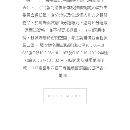
項： (一)每場面試時間約8分鐘（時間如下
表）。 (二)報到請攜帶本校推薦甄試入學招生
委員會通知單、身分證以及佐證個人能力之相關
物品，於每場面試前10分鐘報到，逾時10分鐘取
消面試資格，並不得要求退費。 (三)因應疫
情，且試場屬於密閉空間，考生請自備並全程佩
戴口罩。 場次姓名面試時間1耿O渟10：00~10：
082盧O伃10：08~10：163莫O10：16~10：244徐
O庭10：24~10：32 三、時間表及試場地圖下
載： 112視設系四技二專推薦甄選面試日程表、
地圖 ...
READ MORE