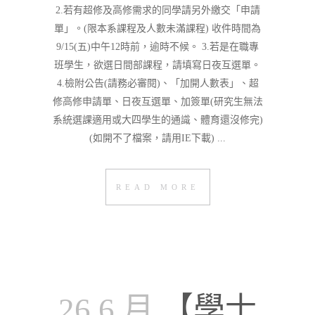
2.若有超修及高修需求的同學請另外繳交「申請
單」。(限本系課程及人數未滿課程) 收件時間為
9/15(五)中午12時前，逾時不候。 3.若是在職專
班學生，欲選日間部課程，請填寫日夜互選單。
4.檢附公告(請務必審閱)、「加開人數表」、超
修高修申請單、日夜互選單、加簽單(研究生無法
系統選課適用或大四學生的通識、體育還沒修完)
(如開不了檔案，請用IE下載) ...
READ MORE
26 6 月
【學士