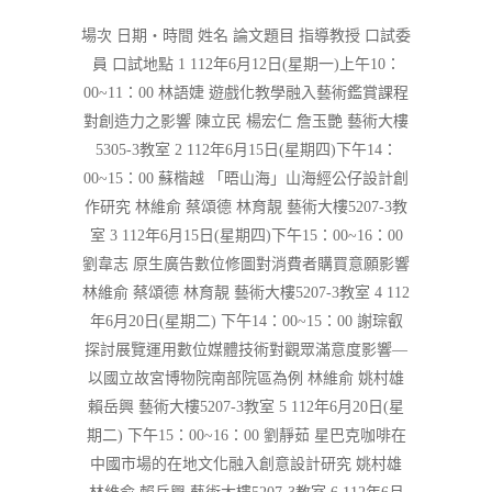
場次 日期‧時間 姓名 論文題目 指導教授 口試委
員 口試地點 1 112年6月12日(星期一)上午10：
00~11：00 林語婕 遊戲化教學融入藝術鑑賞課程
對創造力之影響 陳立民 楊宏仁 詹玉艷 藝術大樓
5305-3教室 2 112年6月15日(星期四)下午14：
00~15：00 蘇楷越 「晤山海」山海經公仔設計創
作研究 林維俞 蔡頌德 林育靚 藝術大樓5207-3教
室 3 112年6月15日(星期四)下午15：00~16：00
劉韋志 原生廣告數位修圖對消費者購買意願影響
林維俞 蔡頌德 林育靚 藝術大樓5207-3教室 4 112
年6月20日(星期二) 下午14：00~15：00 謝琮叡
探討展覽運用數位媒體技術對觀眾滿意度影響—
以國立故宮博物院南部院區為例 林維俞 姚村雄
賴岳興 藝術大樓5207-3教室 5 112年6月20日(星
期二) 下午15：00~16：00 劉靜茹 星巴克咖啡在
中國市場的在地文化融入創意設計研究 姚村雄