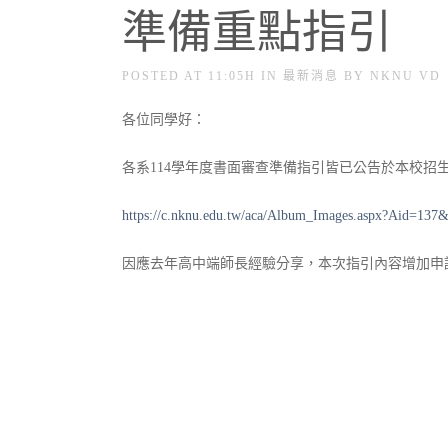
準備重點指引
POSTED AT 11:05H
IN
最新消息
BY
NKNU VD
各位同學好：
各系114學年度書面審查準備指引皆已公告於本校招
https://c.nknu.edu.tw/aca/Album_Images.aspx?Aid=137
因應去年高中端師長經驗分享，本次指引內容增加申