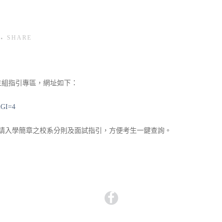
SHARE
生組指引專區，網址如下：
&GI=4
請入學簡章之校系分則及面試指引，方便考生一鍵查詢。